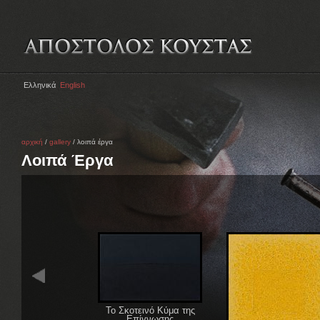
Ελληνικά
English
αρχική
/
gallery
/ λοιπά έργα
Λοιπά Έργα
Το Σκοτεινό Κύμα της
Επίγνωσης