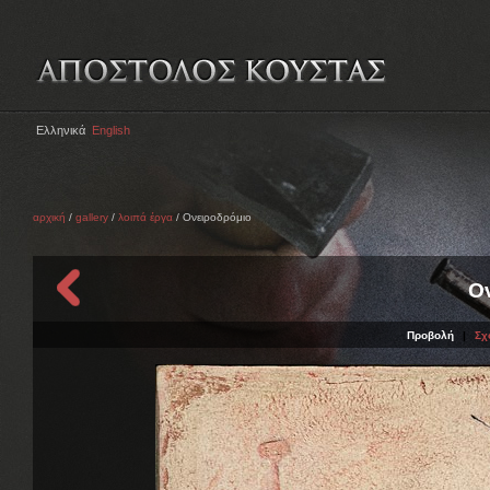
Ελληνικά
English
αρχική
/
gallery
/
λοιπά έργα
/ Ονειροδρόμιο
Ο
Προβολή
|
Σχ