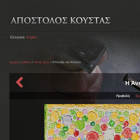
Ελληνικά
English
αρχική
/
gallery
/
λοιπά έργα
/ Η Άνοιξη του Κήπου
Η Άν
Προβολή
|
Σχ