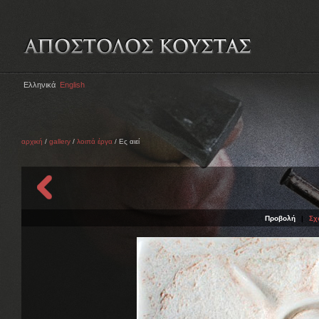
Ελληνικά
English
αρχική
/
gallery
/
λοιπά έργα
/ Ες αιεί
Προβολή
|
Σχ