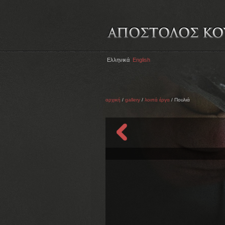
Ελληνικά
English
αρχική
/
gallery
/
λοιπά έργα
/ Πουλιά