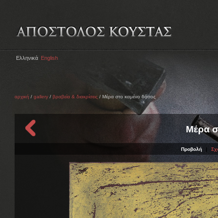
Ελληνικά
English
αρχική
/
gallery
/
βραβεία & διακρίσεις
/ Μέρα στο καμένο δάσος
Μέρα σ
Προβολή
|
Σχ