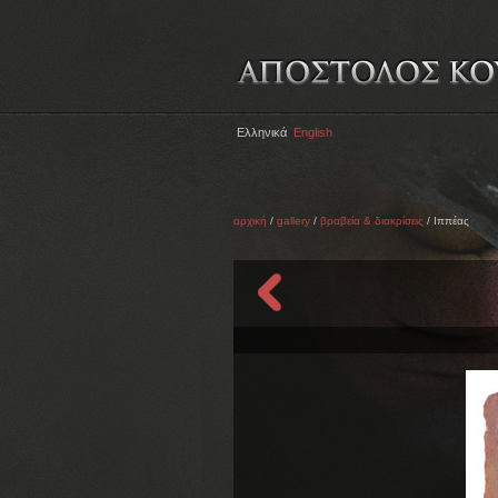
Ελληνικά
English
αρχική
/
gallery
/
βραβεία & διακρίσεις
/ Ιππέας