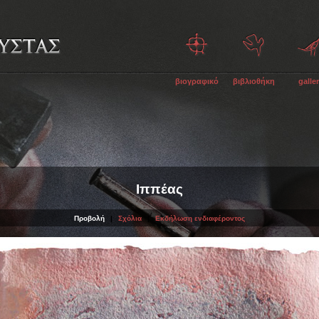
βιογραφικό
βιβλιοθήκη
galle
Ιππέας
Προβολή
|
Σχόλια
|
Εκδήλωση ενδιαφέροντος