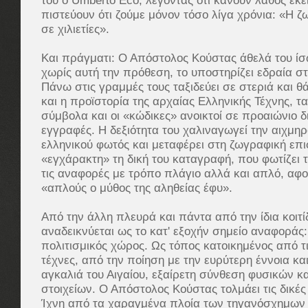
του ο Umberto Eco, λέγοντας ότι κάνουν λάθος εκε
πιστεύουν ότι ζούμε μόνον τόσο λίγα χρόνια: «Η ζ
σε χιλιετίες».
Και πράγματι: Ο Απόστολος Κούστας άθελά του ί
χωρίς αυτή την πρόθεση, το υποστηρίζει εδραία στ
Πάνω στις γραμμές τους ταξιδεύει σε στεριά και θ
και η προϊστορία της αρχαίας Ελληνικής Τέχνης, τα
σύμβολα και οι «κώδικες» ανοικτοί σε προαιώνιο δ
εγγραφές. Η δεξιότητα του χαλιναγωγεί την αιχμηρ
ελληνικού φωτός και μεταφέρει στη ζωγραφική επι
«εγχάρακτη» τη δική του καταγραφή, που φωτίζει 
τις αναφορές με τρόπο πλάγιο αλλά και απλό, αφ
«απλούς ο μύθος της αληθείας έφυ».
Από την άλλη πλευρά και πάντα από την ίδια κοιτί
αναδεικνύεται ως το κατ' εξοχήν σημείο αναφοράς
πολιτισμικός χώρος. Ως τόπος κατοικημένος από τι
τέχνες, από την ποίηση με την ευρύτερη έννοια κα
αγκαλιά του Αιγαίου, εξαίρετη σύνθεση φυσικών κα
στοιχείων. Ο Απόστολος Κούστας τολμάει τις δικές
Ίχνη από τα χαραγμένα πλοία των τηγανόσχημων