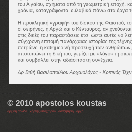
του Αιγαίου, σχήματα από τη γεωμετρική εποχή, κα
χρόνια, καταγράφονται ευλαβικά πάνω στα έργα τ
Η προκλητική «γραφή» του δίσκου της Φαιστού, τ
οι σειρήνες, η Αργώ και ο Κένταυρος, ανιχνεύονται
στις δικές του παραστάσεις έτσι ώστε αυτές να λε
σύγχρονη επιτομή πανάρχαιας ιστορίας της τέχνης
πετρώνει η καθημερινή προσευχή των ανθρώπων, 
αποτυπώνει τη δική του, γεμίζει με «λόγο» τη σιω
και συμβάλλει στην αδιάσπαστη συνέχεια.
Δρ Βιβή Βασιλοπούλου Αρχαιολόγος - Κριτικός Τέχν
© 2010 apostolos koustas
αρχική σελίδα
|
χάρτης ιστοχώρου
|
αναζήτηση
|
αρχή